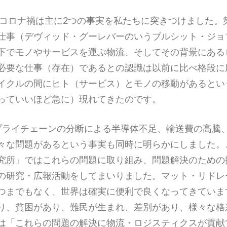
続くコロナ禍は主に2つの事実を私たちに突きつけました。
仕事（デヴィッド・グーレバーのいうブルシット・ジョ
下でモノやサービスを運ぶ物流、そしてその背景にある
必要な仕事（存在）であるとの認識は以前に比べ格段に
イクルの間にヒト（サービス）とモノの移動があるとい
っていいほど急に）現れてきたのです。
プライチェーンの分断による半導体不足、輸送費の高騰
々な問題があるという事実も同時に明らかにしました。
究所」ではこれらの問題に取り組み、問題解決のための
の研究・広報活動をしてまいりました。マット・リドレ
つまでもなく、世界は確実に便利で良くなってきていま
り、貧困があり、難民が生まれ、差別があり、様々な格
は「これらの問題の解決に物流・ロジスティクスが貢献